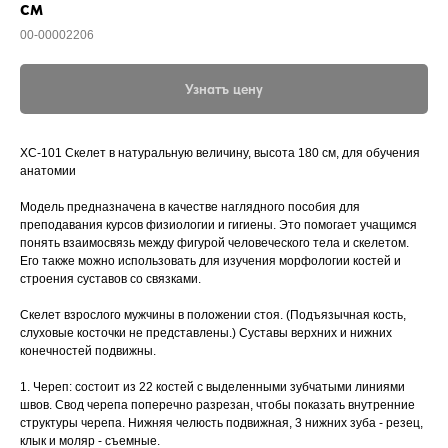
см
00-00002206
Узнатъ цену
XC-101 Скелет в натуральную величину, высота 180 см, для обучения
анатомии
Модель предназначена в качестве наглядного пособия для
преподавания курсов физиологии и гигиены. Это помогает учащимся
понять взаимосвязь между фигурой человеческого тела и скелетом.
Его также можно использовать для изучения морфологии костей и
строения суставов со связками.
Скелет взрослого мужчины в положении стоя. (Подъязычная кость,
слуховые косточки не представлены.) Суставы верхних и нижних
конечностей подвижны.
1. Череп: состоит из 22 костей с выделенными зубчатыми линиями
швов. Свод черепа поперечно разрезан, чтобы показать внутренние
структуры черепа. Нижняя челюсть подвижная, 3 нижних зуба - резец,
клык и моляр - съемные.