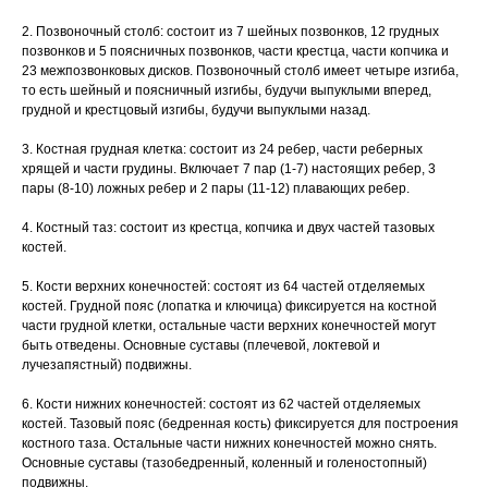
2. Позвоночный столб: состоит из 7 шейных позвонков, 12 грудных
позвонков и 5 поясничных позвонков, части крестца, части копчика и
23 межпозвонковых дисков. Позвоночный столб имеет четыре изгиба,
то есть шейный и поясничный изгибы, будучи выпуклыми вперед,
грудной и крестцовый изгибы, будучи выпуклыми назад.
3. Костная грудная клетка: состоит из 24 ребер, части реберных
хрящей и части грудины. Включает 7 пар (1-7) настоящих ребер, 3
пары (8-10) ложных ребер и 2 пары (11-12) плавающих ребер.
4. Костный таз: состоит из крестца, копчика и двух частей тазовых
костей.
5. Кости верхних конечностей: состоят из 64 частей отделяемых
костей. Грудной пояс (лопатка и ключица) фиксируется на костной
части грудной клетки, остальные части верхних конечностей могут
быть отведены. Основные суставы (плечевой, локтевой и
лучезапястный) подвижны.
6. Кости нижних конечностей: состоят из 62 частей отделяемых
костей. Тазовый пояс (бедренная кость) фиксируется для построения
костного таза. Остальные части нижних конечностей можно снять.
Основные суставы (тазобедренный, коленный и голеностопный)
подвижны.