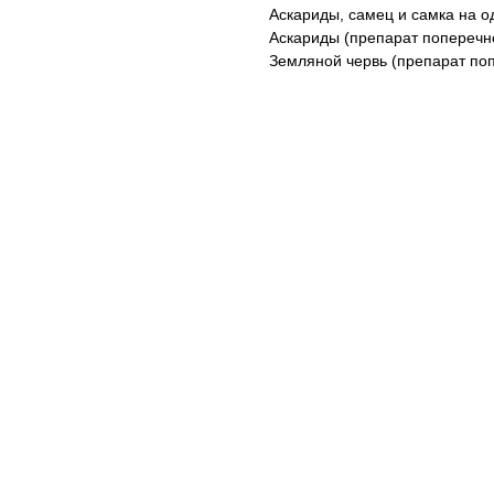
Аскариды, самец и самка на од
Аскариды (препарат поперечног
Земляной червь (препарат попе