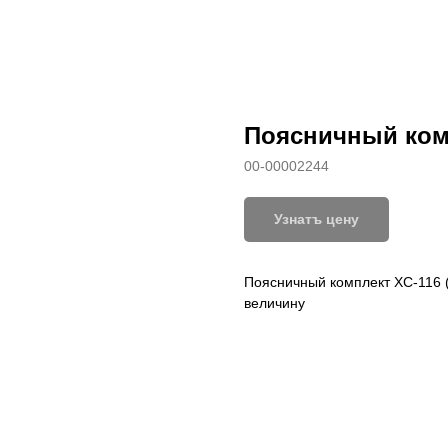
Поясничный комп
00-00002244
Узнатъ цену
Поясничный комплект XC-116 (
величину