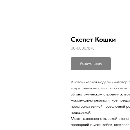
Скелет Кошки
00-00007870
Узнатъ цену
Анатомическая модель-имитатор 
закрепления учащимися образоват
об анатомическом строении живот
максимально реалистичное предст
пространственной проволочной р
подсветкой.
Макет выполнен с высокой степен
пропорций и масштабов, цветовое