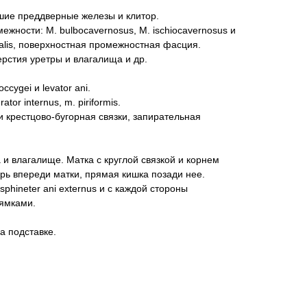
шие преддверные железы и клитор.
жности: M. bulbocavernosus, M. ischiocavernosus и
icialis, поверхностная промежностная фасция.
ерстия уретры и влагалища и др.
ccygei и levator ani.
ator internus, m. piriformis.
 и крестцово-бугорная связки, запирательная
 и влагалище. Матка с круглой связкой и корнем
рь впереди матки, прямая кишка позади нее.
phineter ani externus и с каждой стороны
ямками.
а подставке.